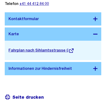
Telefon
+41 44 412 84 00
Stadtplan 3D
Externer
Fahrplan nach Sihlamtsstrasse 6
Link:
Seite drucken