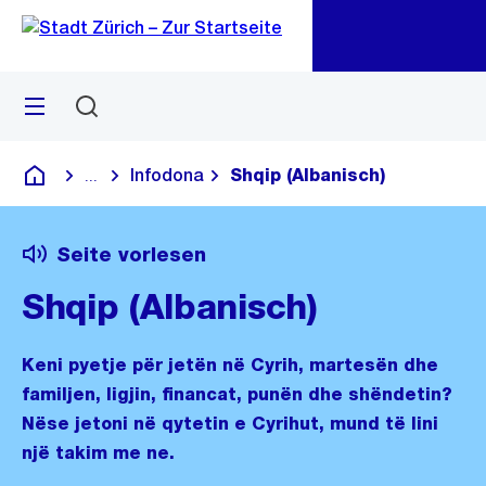
Zu
Zu
Sprunglink
Navigation
Menü
Suchen
M
öf
Infodona
Shqip (Albanisch)
...
Blende alle Breadcrumbs ein
Deutsch
Seite vorlesen
Shqip (Albanisch)
Keni pyetje për jetën në Cyrih, martesën dhe
familjen, ligjin, financat, punën dhe shëndetin?
Nëse jetoni në qytetin e Cyrihut, mund të lini
një takim me ne.