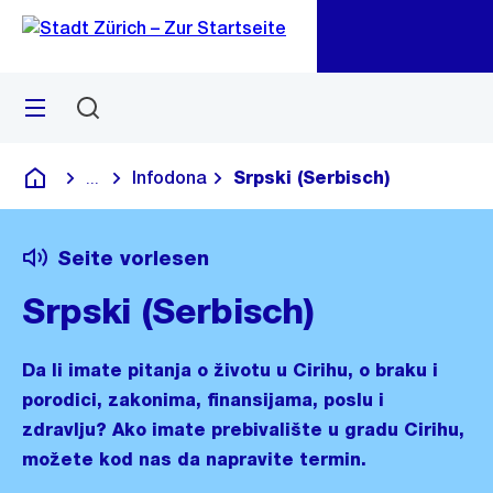
Zu
Zu
Sprunglink
Navigation
Menü
Suchen
M
öf
Infodona
Srpski (Serbisch)
...
Blende alle Breadcrumbs ein
Deutsch
Seite vorlesen
Srpski (Serbisch)
Da li imate pitanja o životu u Cirihu, o braku i
porodici, zakonima, finansijama, poslu i
zdravlju? Ako imate prebivalište u gradu Cirihu,
možete kod nas da napravite termin.