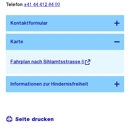
Telefon
+41 44 412 84 00
Stadtplan 3D
Externer
Fahrplan nach Sihlamtsstrasse 6
Link:
Seite drucken