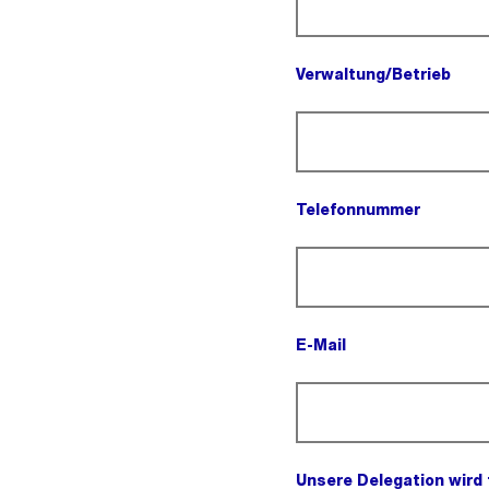
Verwaltung/Betrieb
(Pflichtfeld).
Telefonnummer
(Pflichtfeld).
E-Mail
(Pflichtfeld).
Unsere Delegation wird