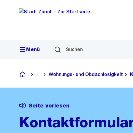
Sprunglink
Navigation
Menü
Suchen
Wohnungs- und Obdachlosigkeit
K
...
Blende alle Breadcrumbs ein
Deutsch
Seite vorlesen
Kontaktformular