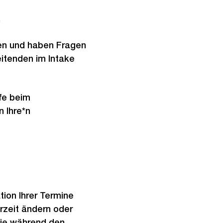
h
gen und haben Fragen
itenden im Intake
lfe beim
n Ihre*n
ion Ihrer Termine
rzeit ändern oder
Sie während den