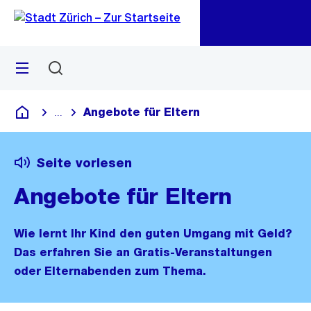
Zu
Zu
Sprunglink
Navigation
Menü
Suchen
M
öf
Angebote für Eltern
...
Blende alle Breadcrumbs ein
Deutsch
Seite vorlesen
Angebote für Eltern
Wie lernt Ihr Kind den guten Umgang mit Geld?
Das erfahren Sie an Gratis-Veranstaltungen
oder Elternabenden zum Thema.