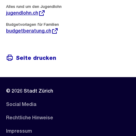
Externer
Alles rund um den Jugendlohn
Link:
jugendlohn.ch
Externer
Budgetvorlagen für Familien
Link:
budgetberatung.ch
Seite drucken
© 2026 Stadt Zürich
Social Media
Rechtliche Hinweise
Impressum