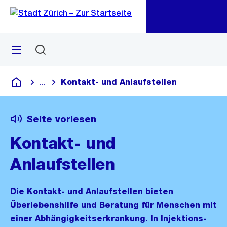
Zu
Zu
Sprunglink
Navigation
Menü
Suchen
M
öf
Kontakt- und Anlaufstellen
...
Blende alle Breadcrumbs ein
Deutsch
Seite vorlesen
Kontakt- und
Anlaufstellen
Die Kontakt- und Anlaufstellen bieten
Überlebenshilfe und Beratung für Menschen mit
einer Abhängigkeitserkrankung. In Injektions-