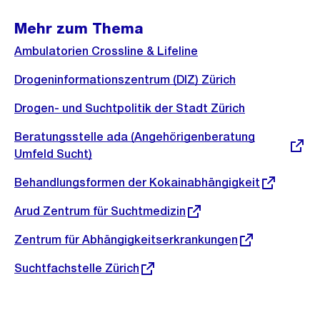
Mehr zum Thema
Ambulatorien Crossline & Lifeline
Drogeninformationszentrum (DIZ) Zürich
Drogen- und Suchtpolitik der Stadt Zürich
Externer
Beratungsstelle ada (Angehörigenberatung
Link:
Umfeld Sucht)
Externer
Behandlungsformen der Kokainabhängigkeit
Link:
Externer
Arud Zentrum für Suchtmedizin
Link:
Externer
Zentrum für Abhängigkeitserkrankungen
Link:
Externer
Suchtfachstelle Zürich
Link: