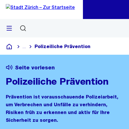
Zu
Zu
Sprunglink
Navigation
Menü
Suchen
M
öf
Polizeiliche Prävention
...
Blende alle Breadcrumbs ein
Deutsch
Seite vorlesen
Polizeiliche Prävention
Prävention ist vorausschauende Polizeiarbeit,
um Verbrechen und Unfälle zu verhindern,
Risiken früh zu erkennen und aktiv für Ihre
Sicherheit zu sorgen.