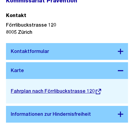
Kommissariat Prävention
Kontakt
Förrlibuckstrasse 120
8005
Zürich
Stadtplan 3D
Externer
Fahrplan nach Förrlibuckstrasse 120
Link: