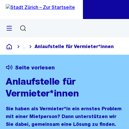
Zu
Zu
Sprunglink
Navigation
Menü
Suchen
M
öf
Anlaufstelle für Vermieter*innen
...
Blende alle Breadcrumbs ein
Deutsch
Seite vorlesen
Anlaufstelle für
Vermieter*innen
Sie haben als Vermieter*in ein ernstes Problem
mit einer Mietperson? Dann unterstützen wir
Sie dabei, gemeinsam eine Lösung zu finden.