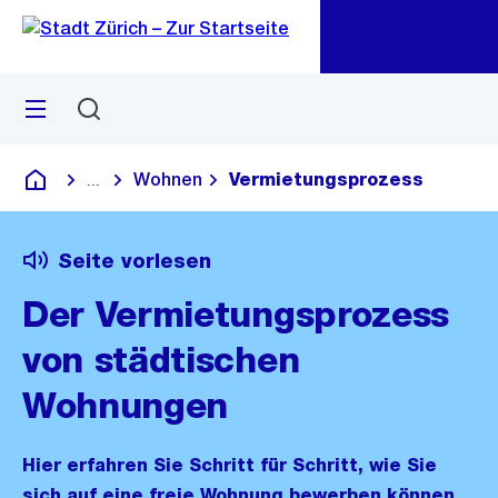
Zu
Zu
Sprunglink
Navigation
Menü
Suchen
M
öf
Wohnen
Vermietungsprozess
...
Blende alle Breadcrumbs ein
Deutsch
Seite vorlesen
Der Vermietungsprozess
von städtischen
Wohnungen
Hier erfahren Sie Schritt für Schritt, wie Sie
sich auf eine freie Wohnung bewerben können.