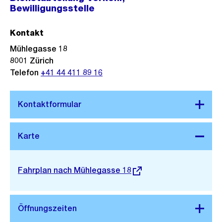
Bewilligungsstelle
Kontakt
Mühlegasse 18
8001
Zürich
Telefon
+41 44 411 89 16
Stadtplan 3D
Externer
Fahrplan nach Mühlegasse 18
Link: