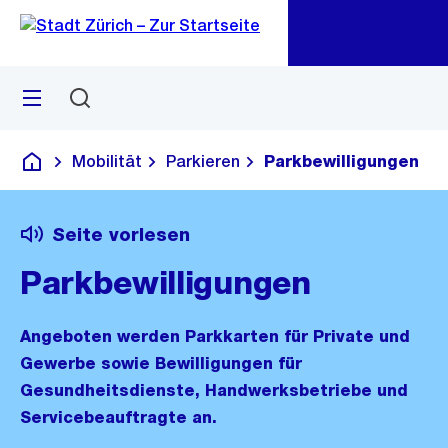
Zu
Zu
Sprunglink
Navigation
Menü
Suchen
M
öf
Mobilität
Parkieren
Parkbewilligungen
Deutsch
Seite vorlesen
Parkbewilligungen
Angeboten werden Parkkarten für Private und
Gewerbe sowie Bewilligungen für
Gesundheitsdienste, Handwerksbetriebe und
Servicebeauftragte an.