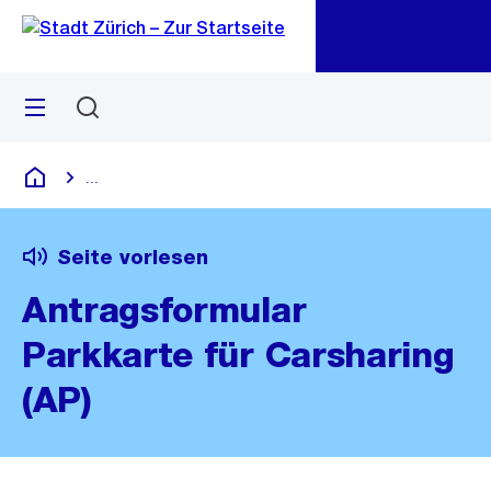
Zu
Zu
Sprunglink
Navigation
Menü
Suchen
M
öf
...
Blende alle Breadcrumbs ein
Deutsch
Seite vorlesen
Antragsformular
Parkkarte für Carsharing
(AP)