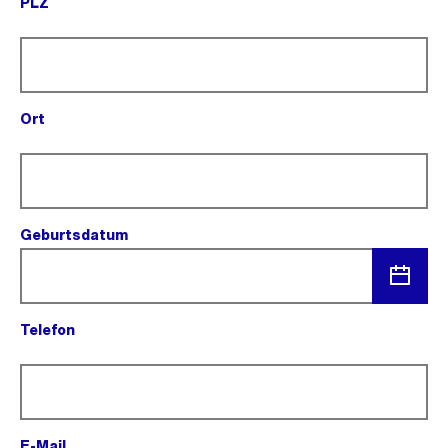
PLZ
(Pflichtfeld).
Ort
(Pflichtfeld).
Geburtsdatum
(Pflichtfeld).
Menü
Telefon
öffnen
(Pflichtfeld).
E-Mail