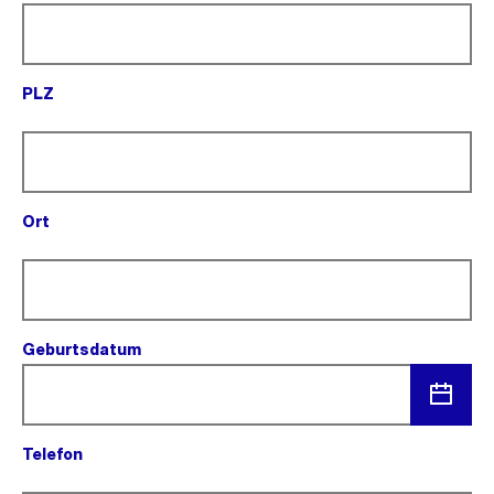
PLZ
(Pflichtfeld).
Ort
(Pflichtfeld).
Geburtsdatum
(Pflichtfeld).
Menü
Telefon
öffnen
(Pflichtfeld).