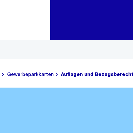
Zur Bereichsauswahl
Zum Inhalt
Gewerbeparkkarten
Auflagen und Bezugsberech