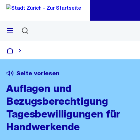
Zu
Zu
Sprunglink
Navigation
Menü
Suchen
M
öf
...
Blende alle Breadcrumbs ein
Deutsch
Seite vorlesen
Auflagen und
Bezugsberechtigung
Tagesbewilligungen für
Handwerkende