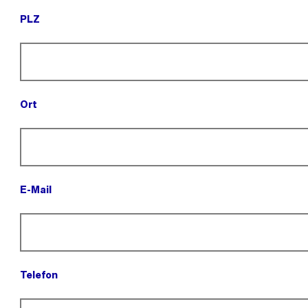
PLZ
(Pflichtfeld).
Ort
(Pflichtfeld).
E-Mail
(Pflichtfeld).
Telefon
(Pflichtfeld).