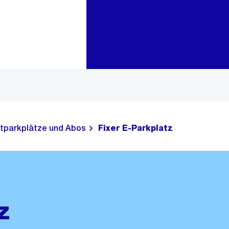
Zur Bereichsauswahl
Zum Inhalt
tparkplätze und Abos
Fixer E-Parkplatz
z