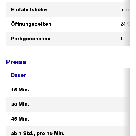
d
e
i
Einfahrtshöhe
max. 2
s
n
Öffnungszeiten
24 St
G
r
Parkgeschosse
1
o
s
s
Preise
a
n
Dauer
s
15 Min.
i
c
30 Min.
h
t
45 Min.
ab 1 Std., pro 15 Min.