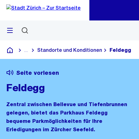
Zu
Zu
Sprunglink
Navigation
Menü
Suchen
M
öf
Standorte und Konditionen
Feldegg
...
Blende alle Breadcrumbs ein
Deutsch
Seite vorlesen
Feldegg
Zentral zwischen Bellevue und Tiefenbrunnen
gelegen, bietet das Parkhaus Feldegg
bequeme Parkmöglichkeiten für Ihre
Erledigungen im Zürcher Seefeld.