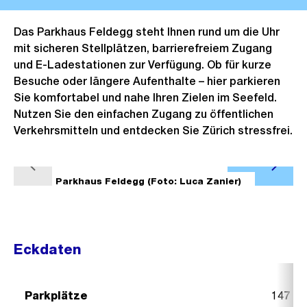
Das Parkhaus Feldegg steht Ihnen rund um die Uhr
mit sicheren Stellplätzen, barrierefreiem Zugang
und E-Ladestationen zur Verfügung. Ob für kurze
Besuche oder längere Aufenthalte – hier parkieren
Sie komfortabel und nahe Ihren Zielen im Seefeld.
Nutzen Sie den einfachen Zugang zu öffentlichen
Verkehrsmitteln und entdecken Sie Zürich stressfrei.
Ö
V
N
f
1/6
Parkhaus Feldegg (Foto: Luca Zanier)
2/6
o
ä
f
r
c
n
h
h
e
Eckdaten
e
s
B
r
t
i
i
e
l
Parkplätze
147
g
s