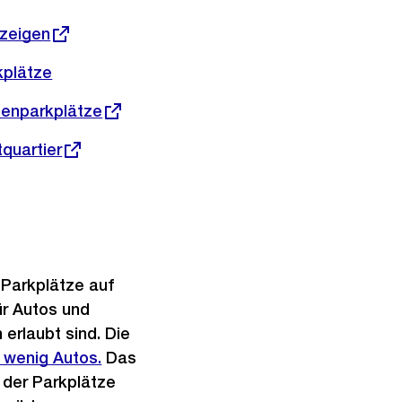
nzeigen
kplätze
senparkplätze
quartier
 Parkplätze auf
ür Autos und
rlaubt sind. Die
 wenig Autos.
Das
 der Parkplätze