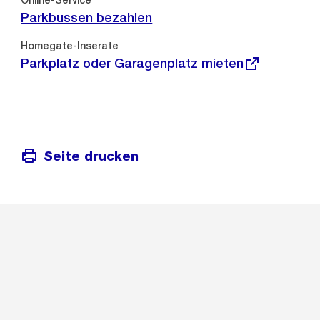
Online-Service
Parkbussen bezahlen
Externer
Homegate-Inserate
Link:
Parkplatz oder Garagenplatz mieten
Seite drucken