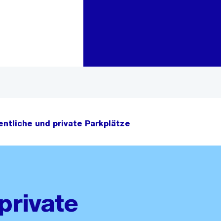
Zur Bereichsauswahl
Zum Inhalt
entliche und private Parkplätze
private