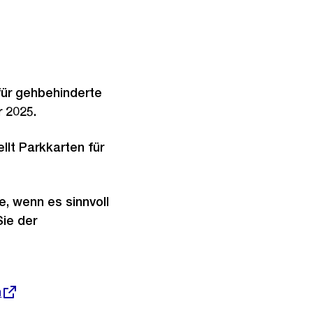
für gehbehinderte
r 2025.
lt Parkkarten für
, wenn es sinnvoll
ie der
n