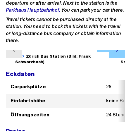
departure or after arrival. Next to the station is the
Parkhaus Hauptbahnhof.
You can park your car there.
Travel tickets cannot be purchased directly at the
station. You need to book the tickets with the travel
or long-distance bus company or obtain information
there.
Ö
V
N
f
1/10
Zürich Bus Station (Bild: Frank
2/10
o
ä
Schwarzbach)
Schw
f
r
c
n
Eckdaten
h
h
e
e
s
Carparkplätze
28
B
r
t
i
Einfahrtshöhe
keine Bes
i
e
l
g
s
d
Öffnungszeiten
24 Stunde
e
i
s
n