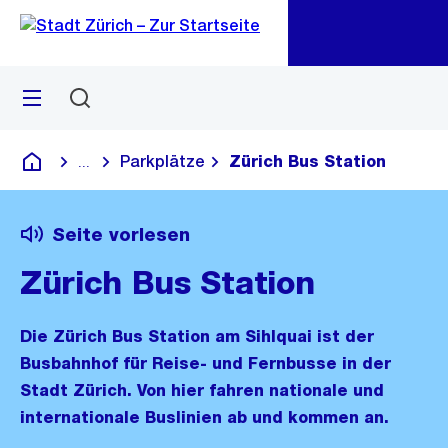
Zu
Zu
Sprunglink
Navigation
Menü
Suchen
M
öf
Parkplätze
Zürich Bus Station
...
Blende alle Breadcrumbs ein
Deutsch
Seite vorlesen
Zürich Bus Station
Die Zürich Bus Station am Sihlquai ist der
Busbahnhof für Reise- und Fernbusse in der
Stadt Zürich. Von hier fahren nationale und
internationale Buslinien ab und kommen an.