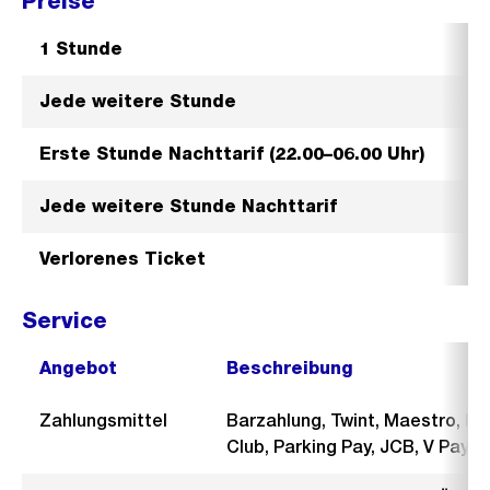
Preise
G
r
1 Stunde
o
Jede weitere Stunde
s
s
Erste Stunde Nachttarif (22.00–06.00 Uhr)
a
n
Jede weitere Stunde Nachttarif
s
i
Verlorenes Ticket
c
h
Service
t
Angebot
Beschreibung
Zahlungsmittel
Barzahlung, Twint, Maestro, Po
Club, Parking Pay, JCB, V Pay