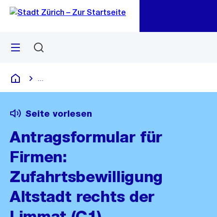
Zu
Zu
Sprunglink
Navigation
Menü
Suchen
M
öf
...
Blende alle Breadcrumbs ein
Deutsch
Seite vorlesen
Antragsformular für
Firmen:
Zufahrtsbewilligung
Altstadt rechts der
Limmat (C1)