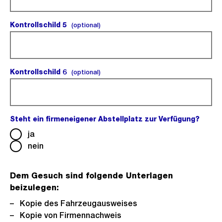
Kontrollschild 5
(optional).
(optional)
Kontrollschild 6
(optional).
(optional)
Steht ein firmeneigener Abstellplatz zur Verfügung?
(Pflic
ja
nein
Dem Gesuch sind folgende Unterlagen
beizulegen:
Kopie des Fahrzeugausweises
Kopie von Firmennachweis