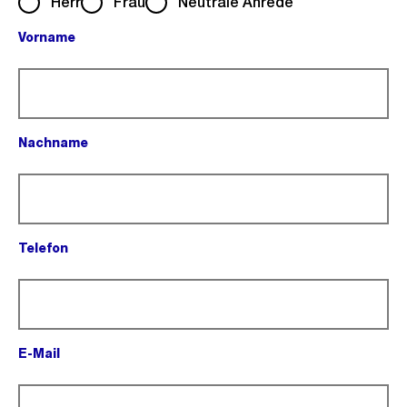
Herr
Frau
Neutrale Anrede
Vorname
(Pflichtfeld).
Nachname
(Pflichtfeld).
Telefon
(Pflichtfeld).
E-Mail
(Pflichtfeld).