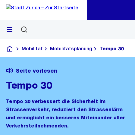
Zu
Zu
Sprunglink
Navigation
Menü
Suchen
M
öf
Mobilität
Mobilitätsplanung
Tempo 30
Deutsch
Seite vorlesen
Tempo 30
Tempo 30 verbessert die Sicherheit im
Strassenverkehr, reduziert den Strassenlärm
und ermöglicht ein besseres Miteinander aller
Verkehrsteilnehmenden.