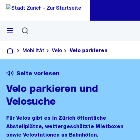
Zu
Zu
Sprunglink
Navigation
Menü
Suchen
M
öf
Mobilität
Velo
Velo parkieren
Deutsch
Seite vorlesen
Velo parkieren und
Velosuche
Für Velos gibt es in Zürich öffentliche
Abstellplätze, wettergeschützte Mietboxen
sowie Velostationen an Bahnhöfen.