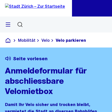
Zu
Zu
Sprunglink
Navigation
Menü
Suchen
M
öf
Mobilität
Velo
Velo parkieren
Deutsch
Seite vorlesen
Anmeldeformular für
abschliessbare
Velomietbox
Damit Ihr Velo sicher und trocken bleibt,
vermietet die Stadt an diversen Bahnhöfen