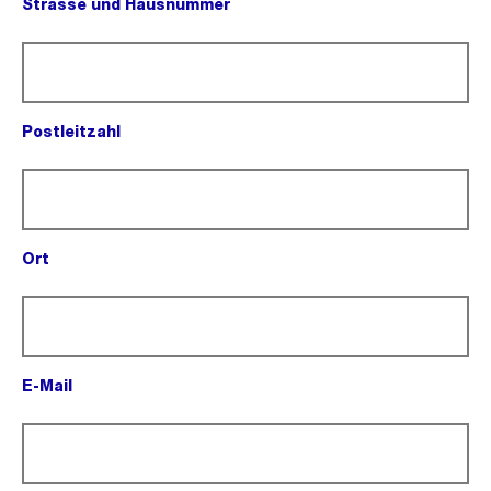
Strasse und Hausnummer
(Pflichtfeld).
Postleitzahl
(Pflichtfeld).
Ort
(Pflichtfeld).
E-Mail
(Pflichtfeld).