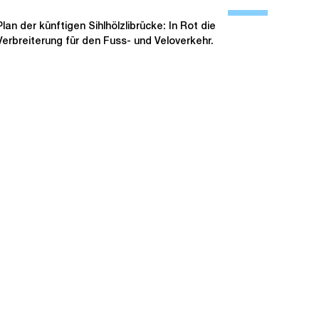
Ö
f
Plan der künftigen Sihlhölzlibrücke: In Rot die
Verbreiterung für den Fuss- und Veloverkehr.
f
n
e
B
i
l
d
i
n
G
r
o
s
s
a