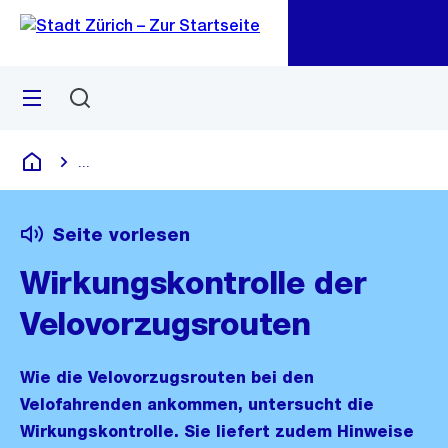
Zu
Zu
Sprunglink
Navigation
Menü
Suchen
M
öf
...
Blende alle Breadcrumbs ein
Deutsch
Seite vorlesen
Wirkungskontrolle der
Velovorzugsrouten
Wie die Velovorzugsrouten bei den
Velofahrenden ankommen, untersucht die
Wirkungskontrolle. Sie liefert zudem Hinweise