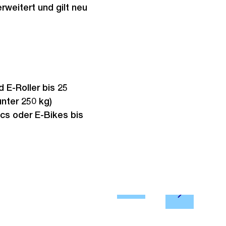
rweitert und gilt neu
 E-Roller bis 25
unter 250 kg)
cs oder E-Bikes bis
Ö
N
f
2/5
klassisches
ä
f