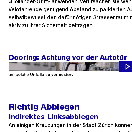
«Holländer-Griff» anwenden, verursachen sie weni
Velofahrende genügend Abstand zu parkierten Au
selbstbewusst den dafür nötigen Strassenraum 
aktiv zu ihrer Sicherheit beitragen.
Dooring: Achtung vor der Autotür
Jeder 20. Velounfall in der Stadt Zürich ist ein Dooring-Unf
um solche Unfälle zu vermeiden.
Richtig Abbiegen
Indirektes Linksabbiegen
An einigen Kreuzungen in der Stadt Zürich könne