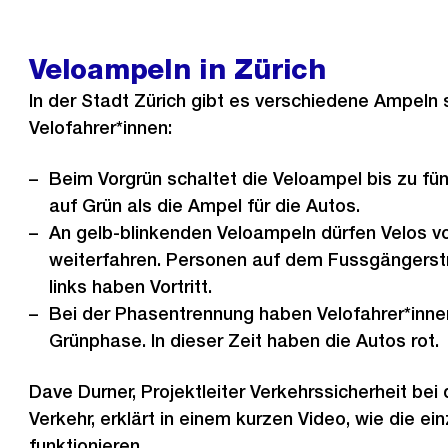
r
h
e
Veloampeln in Zürich
r
In der Stadt Zürich gibt es verschiedene Ampeln s
i
Velofahrer*innen:
g
e
Beim Vorgrün schaltet die Veloampel bis zu fü
s
auf Grün als die Ampel für die Autos.
An gelb-blinkenden Veloampeln dürfen Velos vo
weiterfahren. Personen auf dem Fussgängerstr
links haben Vortritt.
Bei der Phasentrennung haben Velofahrer*inne
Grünphase. In dieser Zeit haben die Autos rot.
Dave Durner, Projektleiter Verkehrssicherheit bei
Verkehr, erklärt in einem kurzen Video, wie die e
funktionieren.