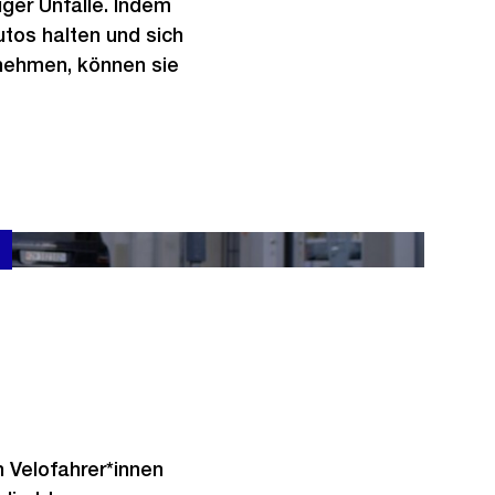
ger Unfälle. Indem
tos halten und sich
nehmen, können sie
all. Was Autofahrende und Velofahrende wissen müssen,
n Velofahrer*innen