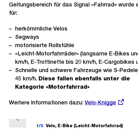
Geltungsbereich für das Signal «Fahrrad» wurde e
für:
herkömmliche Velos
Segways
motorisierte Rollstühle
«Leicht-Motorfahrräder» (langsame E-Bikes und
km/h, E-Trottinette bis 20 km/h, E-Cargobikes 
Schnelle und schwere Fahrzeuge wie S-Pedele
45 km/h.
Diese fallen ebenfalls unter die
Kategorie «Motorfahrrad»
Weitere Informationen dazu:
Externer
Velo-Knigge
Link:
V
1/5
Velo, E-Bike (Leicht-Motorfahrrad)
o