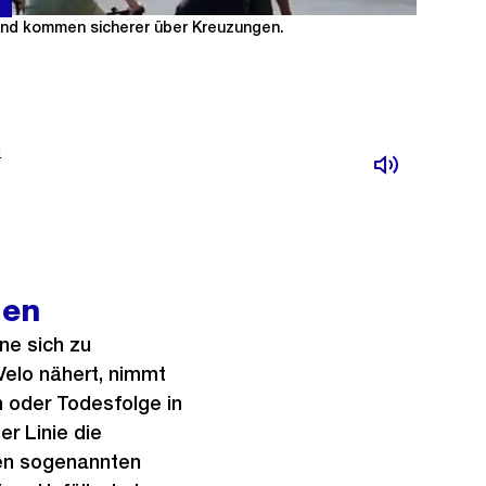
r*innen bei Rotlicht vor den Autos aufstellen. So
und kommen sicherer über Kreuzungen.
n
len
ne sich zu
Velo nähert, nimmt
n oder Todesfolge in
r Linie die
den sogenannten