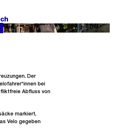
c
h
ich
t
Zürich gibt es diese Arten von Ampeln speziell für
Kreuzungen. Der
elofahrer*innen bei
fliktfreie Abfluss von
säcke markiert,
das Velo gegeben