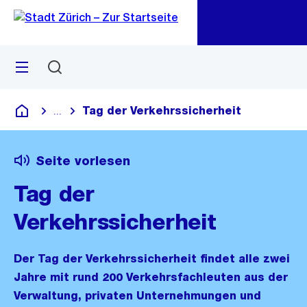
Zu
Zu
Sprunglink
Navigation
Menü
Suchen
M
öf
Tag der Verkehrssicherheit
...
Blende alle Breadcrumbs ein
Deutsch
Seite vorlesen
Tag der
Verkehrssicherheit
Der Tag der Verkehrssicherheit findet alle zwei
Jahre mit rund 200 Verkehrsfachleuten aus der
Verwaltung, privaten Unternehmungen und