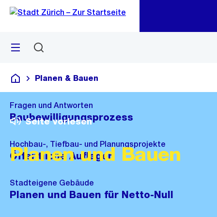
Zu
Zu
Sprunglink
Navigation
Menü
Suchen
M
öf
Planen & Bauen
Deutsch
Fragen und Antworten
Baubewilligungsprozess
Seite vorlesen
Hochbau-, Tiefbau- und Planungsprojekte
Planen und Bauen
Öffentliche Auflagen
Stadteigene Gebäude
Planen und Bauen für Netto-Null