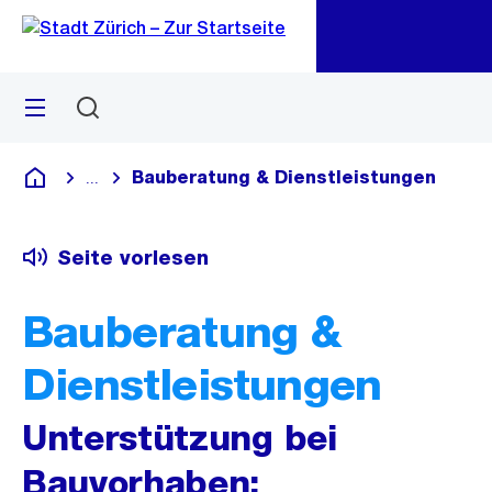
Zu
Zu
Sprunglink
Navigation
Menü
Suchen
M
öf
Bauberatung & Dienstleistungen
...
Blende alle Breadcrumbs ein
Deutsch
Seite vorlesen
Bauberatung &
Dienstleistungen
Unterstützung bei
Bauvorhaben: