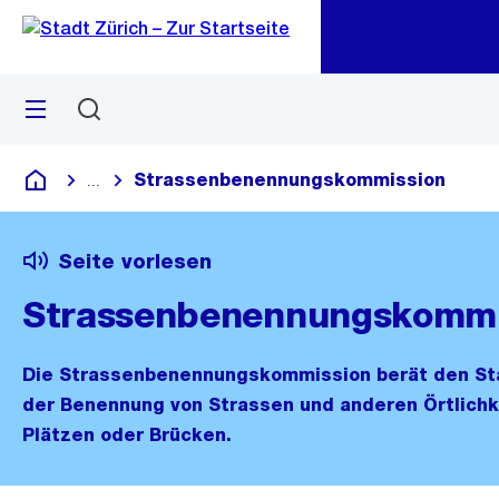
Zu
Zu
Sprunglink
Navigation
Menü
Suchen
M
öf
Strassenbenennungskommission
...
Blende alle Breadcrumbs ein
Deutsch
Seite vorlesen
Strassenbenennungskommi
Die Strassenbenennungskommission berät den Sta
der Benennung von Strassen und anderen Örtlichk
Plätzen oder Brücken.