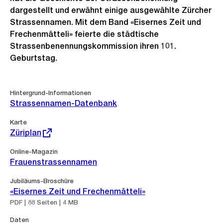
dargestellt und erwähnt einige ausgewählte Zürcher
Strassennamen. Mit dem Band «Eisernes Zeit und
Frechenmätteli» feierte die städtische
Strassenbenennungskommission ihren 101.
Geburtstag.
Hintergrund-Informationen
Strassennamen-Datenbank
Externer
Karte
Link:
Züriplan
Online-Magazin
Frauenstrassennamen
Jubiläums-Broschüre
«Eisernes Zeit und Frechenmätteli»
PDF | 88 Seiten | 4 MB
Daten