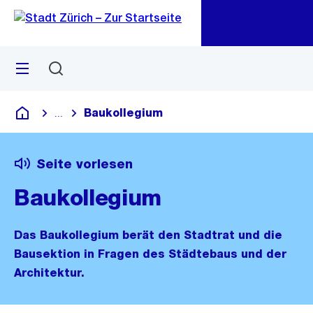
Zu
Zu
Sprunglink
Navigation
Menü
Suchen
M
öf
Baukollegium
...
Blende alle Breadcrumbs ein
Deutsch
Seite vorlesen
Baukollegium
Das Baukollegium berät den Stadtrat und die
Bausektion in Fragen des Städtebaus und der
Architektur.