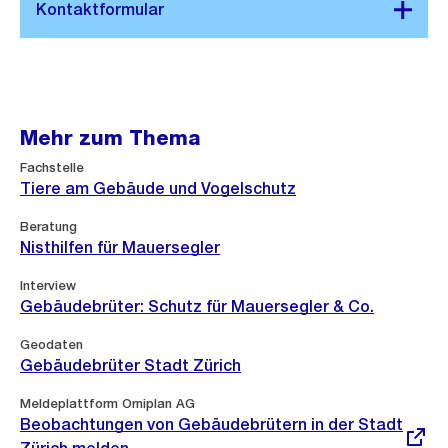
G
r
o
s
s
Mehr zum Thema
a
n
Fachstelle
Tiere am Gebäude und Vogelschutz
s
i
Beratung
c
Nisthilfen für Mauersegler
h
Interview
t
Gebäudebrüter: Schutz für Mauersegler & Co.
Geodaten
Gebäudebrüter Stadt Zürich
Externer
Meldeplattform Orniplan AG
Link:
Beobachtungen von Gebäudebrütern in der Stadt