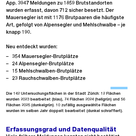
App. 3947 Meldungen zu 1859 Brutstandorten
wurden erfasst, davon 712 sicher besetzt. Der
Mauersegler ist mit 1176 Brutpaaren die häufigste
Art, gefolgt von Alpensegler und Mehlschwalbe – je
knapp 190.
Neu entdeckt wurden:
354 Mauersegler-Brutplätze
24 Alpensegler-Brutplätze
15 Mehlschwalben-Brutplätze
23 Rauchschwalben-Brutplätze
Ö
f
Die 142 Untersuchungsflächen in der Stadt Zürich: 12 Flächen
wurden 2023 bearbeitet (blau), 74 Flächen 2024 (hellgrün) und 56
f
Flächen 2025 (dunkelgrün). 10 zufällig ausgewählte Flächen
n
wurden im selben Jahr doppelt bearbeitet (dunkel schraffiert).
e
B
Erfassungsgrad und Datenqualität
i