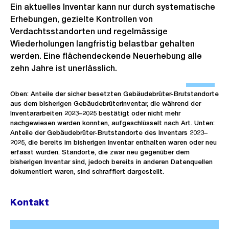
n
Ein aktuelles Inventar kann nur durch systematische
Erhebungen, gezielte Kontrollen von
G
Verdachtsstandorten und regelmässige
r
Wiederholungen langfristig belastbar gehalten
o
werden. Eine flächendeckende Neuerhebung alle
s
zehn Jahre ist unerlässlich.
s
Ö
a
f
Oben: Anteile der sicher besetzten Gebäudebrüter-Brutstandorte
n
aus dem bisherigen Gebäudebrüterinventar, die während der
f
Inventararbeiten 2023–2025 bestätigt oder nicht mehr
s
n
nachgewiesen werden konnten, aufgeschlüsselt nach Art. Unten:
i
Anteile der Gebäudebrüter-Brutstandorte des Inventars 2023–
e
2025, die bereits im bisherigen Inventar enthalten waren oder neu
c
B
erfasst wurden. Standorte, die zwar neu gegenüber dem
h
i
bisherigen Inventar sind, jedoch bereits in anderen Datenquellen
t
dokumentiert waren, sind schraffiert dargestellt.
l
d
Kontakt
i
n