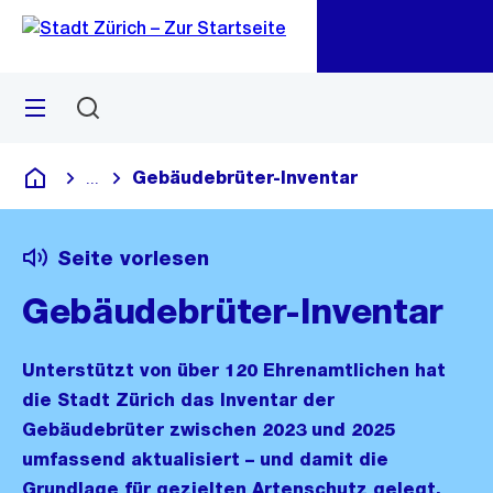
Zu
Zu
Sprunglink
Navigation
Menü
Suchen
M
öf
Gebäudebrüter-Inventar
...
Blende alle Breadcrumbs ein
Deutsch
Seite vorlesen
Gebäudebrüter-Inventar
Unterstützt von über 120 Ehrenamtlichen hat
die Stadt Zürich das Inventar der
Gebäudebrüter zwischen 2023 und 2025
umfassend aktualisiert – und damit die
Grundlage für gezielten Artenschutz gelegt.