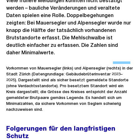
Viele frühere Meldungen konnten nicht bestätigt
l
werden – bauliche Veränderungen und veraltete
d
Daten spielen eine Rolle. Doppelbegehungen
i
zeigten: Bei Mauersegler und Alpensegler wurde nur
knapp die Hälfte der tatsächlich vorhandenen
n
Brutstandorte erfasst. Die Mehlschwalbe ist
G
deutlich einfacher zu erfassen. Die Zahlen sind
r
daher Minimalwerte.
o
Ö
s
f
Vorkommen von Mauersegler (links) und Alpensegler (rechts) in der
s
Stadt Zürich (Datengrundlage: Gebäudebrüterinventar 2023–
f
2025). Dargestellt sind als sicher besetzt gemeldete Standorte
a
n
(ohne Verdachtsstandorte). Pro besetztem Standort wird ein
n
Kreis dargestellt; die Grösse des Kreises entspricht der Anzahl
e
s
gemeldeter Brutpaare gemäss Legende. Es handelt sich um
B
Minimalzahlen, da sichere Vorkommen von Seglern schwierig
i
i
nachzuweisen sind.
c
l
h
d
Folgerungen für den langfristigen
t
i
Schutz