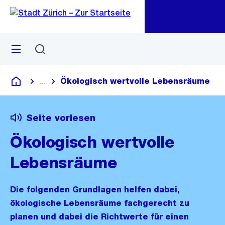
Zu
Zu
Sprunglink
Navigation
Menü
Suchen
M
öf
Ökologisch wertvolle Lebensräume
...
Blende alle Breadcrumbs ein
Deutsch
Seite vorlesen
Ökologisch wertvolle
Lebensräume
Die folgenden Grundlagen helfen dabei,
ökologische Lebensräume fachgerecht zu
planen und dabei die Richtwerte für einen