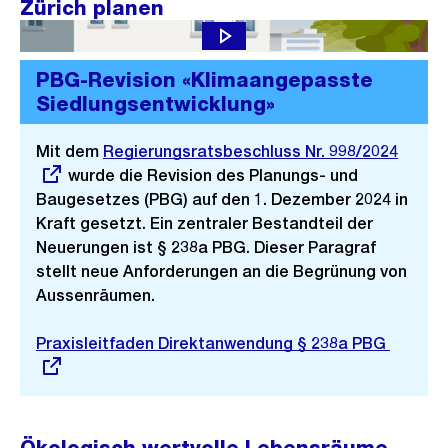
Zürich planen
PBG-Revision «Klimaangepasste
Siedlungsentwicklung»
Mit dem
Externer
Regierungsratsbeschluss Nr. 998/2024
wurde die Revision des Planungs- und
Link:
Baugesetzes (PBG) auf den 1. Dezember 2024 in
Kraft gesetzt. Ein zentraler Bestandteil der
Neuerungen ist § 238a PBG. Dieser Paragraf
stellt neue Anforderungen an die Begrünung von
Aussenräumen.
Externer
Praxisleitfaden Direktanwendung § 238a PBG
Link: