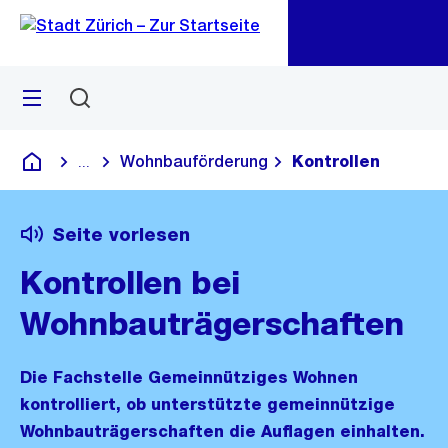
Zu
Zu
Sprunglink
Navigation
Menü
Suchen
M
öf
Wohnbauförderung
Kontrollen
...
Blende alle Breadcrumbs ein
Deutsch
Seite vorlesen
Kontrollen bei
Wohnbauträgerschaften
Die Fachstelle Gemeinnütziges Wohnen
kontrolliert, ob unterstützte gemeinnützige
Wohnbauträgerschaften die Auflagen einhalten.