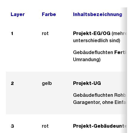
Layer
Farbe
Inhaltsbezeichnung
1
rot
Projekt-EG/OG
(mehrere
unterschiedlich sind)
Gebäudefluchten
Fertig
Umrandung)
2
gelb
Projekt-UG
Gebäudefluchten Rohbau 
Garagentor, ohne Einfahr
3
rot
Projekt-Gebäudeuntert