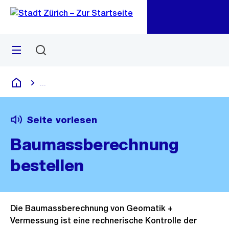
Zu
Zu
Sprunglink
Navigation
Menü
Suchen
M
öf
...
Blende alle Breadcrumbs ein
Deutsch
Seite vorlesen
Baumassberechnung
bestellen
Die Baumassberechnung von Geomatik +
Vermessung ist eine rechnerische Kontrolle der