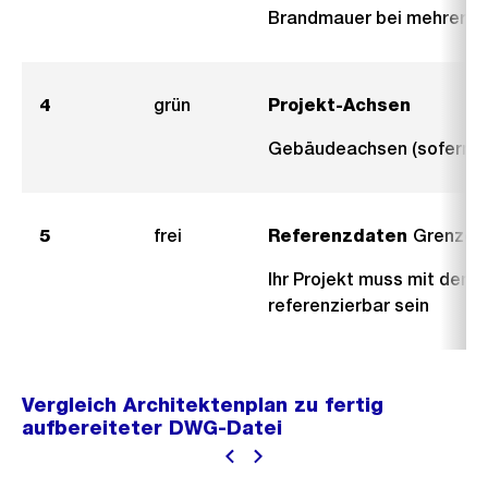
Brandmauer bei mehrere
4
grün
Projekt-Achsen
Gebäudeachsen (sofern v
5
frei
Referenzdaten
Grenze, 
Ihr Projekt muss mit den
referenzierbar sein
Vergleich Architektenplan zu fertig
aufbereiteter DWG-Datei