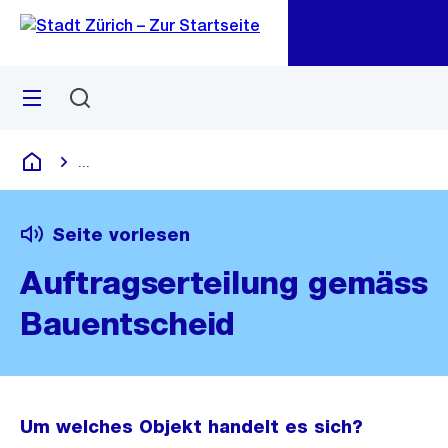
Zu
Zu
Sprunglink
Navigation
Menü
Suchen
M
öf
...
Blende alle Breadcrumbs ein
Deutsch
Seite vorlesen
Auftragserteilung gemäss
Bauentscheid
Um welches Objekt handelt es sich?