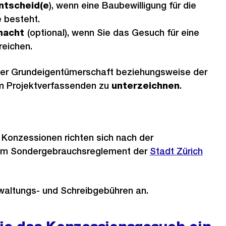
entscheid(e
), wenn eine Baubewilligung für die
 besteht.
lmacht
(optional), wenn Sie das Gesuch für eine
reichen.
der Grundeigentümerschaft beziehungsweise der
m Projektverfassenden zu
unterzeichnen
.
 Konzessionen richten sich nach der
um Sondergebrauchsreglement der
Externer
Stadt Zürich
Link:
rwaltungs- und Schreibgebühren an.