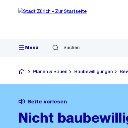
Sprunglink
Navigation
Menü
Suchen
Planen & Bauen
Baubewilligungen
Bew
Deutsch
Seite vorlesen
Nicht baubewilli