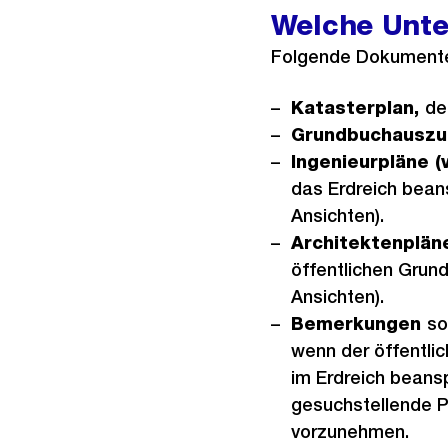
Welche Unte
Folgende Dokumente
Katasterplan,
de
Grundbuchauszu
Ingenieurpläne (
das Erdreich beans
Ansichten).
Architektenplän
öffentlichen Grund
Ansichten).
Bemerkungen
s
wenn der öffentli
im Erdreich beansp
gesuchstellende P
vorzunehmen.