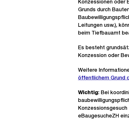
Konzessionen oder B
Grunds durch Bauten
Baubewilligungspflic
Leitungen usw.), kön
beim Tiefbauamt be
Es besteht grundsätz
Konzession oder Bewi
Weitere Informatione
öffentlichem Grund 
Wichtig
: Bei koordin
baubewilligungspflic
Konzessionsgesuch 
eBaugesucheZH einz