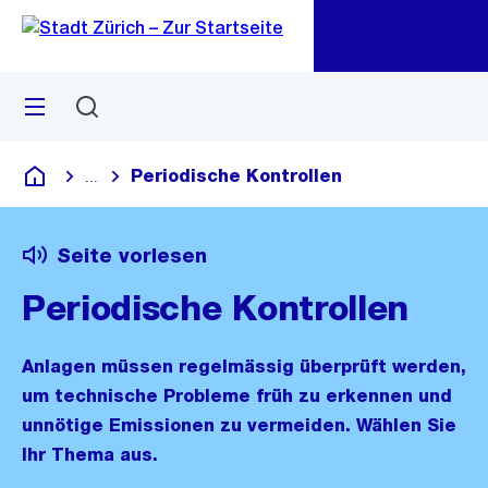
Zu
Zu
Sprunglink
Navigation
Menü
Suchen
M
öf
Periodische Kontrollen
...
Blende alle Breadcrumbs ein
Deutsch
Seite vorlesen
Periodische Kontrollen
Anlagen müssen regelmässig überprüft werden,
um technische Probleme früh zu erkennen und
unnötige Emissionen zu vermeiden. Wählen Sie
Ihr Thema aus.