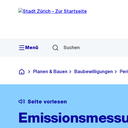
Sprunglink
Navigation
Menü
Suchen
Planen & Bauen
Baubewilligungen
Per
Deutsch
Seite vorlesen
Emissionsmess