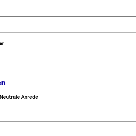
).
er
(Pflichtfeld).
en
Neutrale Anrede