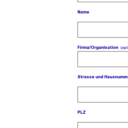
Name
(Pflichtfeld).
Firma/Organisation
(opt
Strasse und Hausnumm
(Pflichtfeld).
PLZ
(Pflichtfeld).