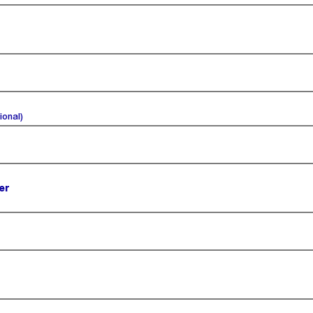
(optional).
ional)
er