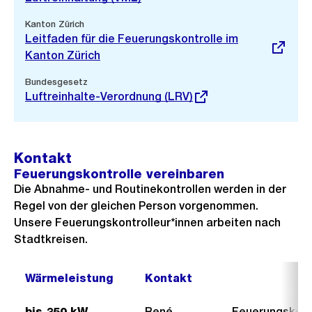
Externer
Kanton Zürich
Link:
Leitfaden für die Feuerungskontrolle im
Kanton Zürich
Externer
Bundesgesetz
Link:
Luftreinhalte-Verordnung (LRV)
Kontakt
Feuerungskontrolle vereinbaren
Die Abnahme- und Routinekontrollen werden in der
Regel von der gleichen Person vorgenommen.
Unsere Feuerungskontrolleur*innen arbeiten nach
Stadtkreisen.
Wärmeleistung
Kontakt
bis 350 kW
René
Feuerungskont