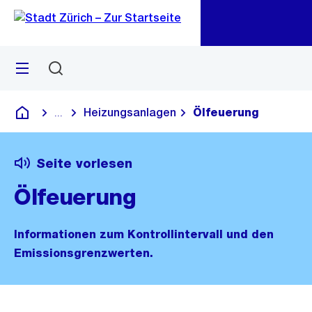
Zu
Zu
Sprunglink
Navigation
Menü
Suchen
M
öf
Heizungsanlagen
Ölfeuerung
...
Blende alle Breadcrumbs ein
Deutsch
Seite vorlesen
Ölfeuerung
Informationen zum Kontrollintervall und den
Emissionsgrenzwerten.