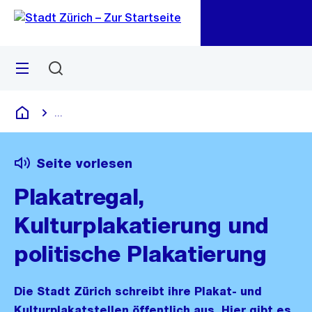
Zu
Zu
Sprunglink
Navigation
Menü
Suchen
M
öf
...
Blende alle Breadcrumbs ein
Deutsch
Seite vorlesen
Plakatregal,
Kulturplakatierung und
politische Plakatierung
Die Stadt Zürich schreibt ihre Plakat- und
Kulturplakatstellen öffentlich aus. Hier gibt es