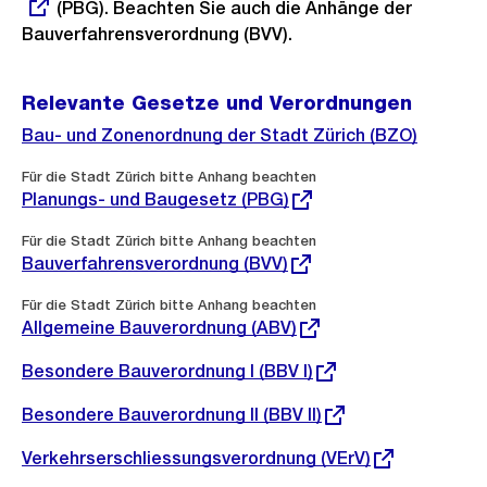
(PBG). Beachten Sie auch die Anhänge der
Link:
Bauverfahrensverordnung (BVV).
Relevante Gesetze und Verordnungen
Bau- und Zonenordnung der Stadt Zürich (BZO)
Externer
Für die Stadt Zürich bitte Anhang beachten
Link:
Planungs- und Baugesetz (PBG)
Externer
Für die Stadt Zürich bitte Anhang beachten
Link:
Bauverfahrensverordnung (BVV)
Externer
Für die Stadt Zürich bitte Anhang beachten
Link:
Allgemeine Bauverordnung (ABV)
Externer
Besondere Bauverordnung I (BBV I)
Link:
Externer
Besondere Bauverordnung II (BBV II)
Link:
Externer
Verkehrserschliessungsverordnung (VErV)
Link: