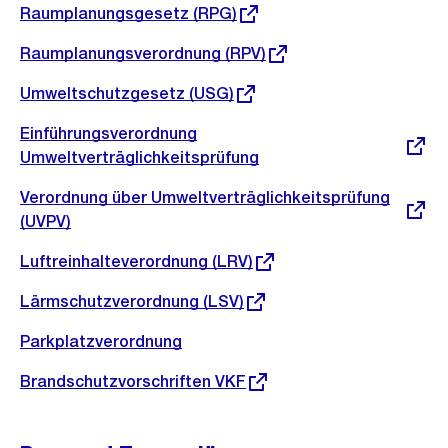
Externer
Raumplanungsgesetz (RPG)
Link:
Externer
Raumplanungsverordnung (RPV)
Link:
Externer
Umweltschutzgesetz (USG)
Link:
Externer
Einführungsverordnung
Link:
Umweltverträglichkeitsprüfung
Externer
Verordnung über Umweltverträglichkeitsprüfung
Link:
(UVPV)
Externer
Luftreinhalteverordnung (LRV)
Link:
Externer
Lärmschutzverordnung (LSV)
Link:
Parkplatzverordnung
Externer
Brandschutzvorschriften VKF
Link: