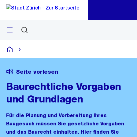
Zu
Zu
Sprunglink
Navigation
Menü
Suchen
M
öf
...
Blende alle Breadcrumbs ein
Deutsch
Seite vorlesen
Baurechtliche Vorgaben
und Grundlagen
Für die Planung und Vorbereitung Ihres
Baugesuch müssen Sie gesetzliche Vorgaben
und das Baurecht einhalten. Hier finden Sie