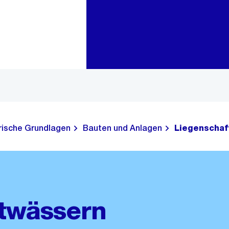
Zur Bereichsauswahl
Zum Inhalt
rische Grundlagen
Bauten und Anlagen
Liegenschaf
ntwässern