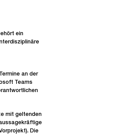
ehört ein
interdisziplinäre
Termine an der
crosoft Teams
erantwortlichen
te mit geltenden
 aussagekräftige
orprojekt). Die