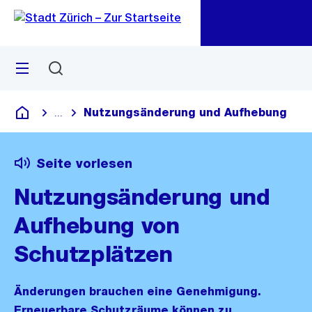
Zu
Zu
Sprunglink
Navigation
Menü
Suchen
M
öf
Nutzungsänderung und Aufhebung
...
Blende alle Breadcrumbs ein
Deutsch
Seite vorlesen
Nutzungsänderung und
Aufhebung von
Schutzplätzen
Änderungen brauchen eine Genehmigung.
Erneuerbare Schutzräume können zu