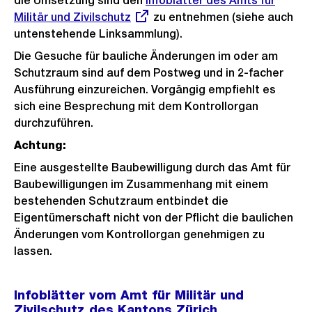
die Umsetzung sind den
Externer
Infoblätter des Amts für
Militär und Zivilschutz
Link:
zu entnehmen (siehe auch
untenstehende Linksammlung).
Die Gesuche für bauliche Änderungen im oder am
Schutzraum sind auf dem Postweg und in 2-facher
Ausführung einzureichen. Vorgängig empfiehlt es
sich eine Besprechung mit dem Kontrollorgan
durchzuführen.
Achtung:
Eine ausgestellte Baubewilligung durch das Amt für
Baubewilligungen im Zusammenhang mit einem
bestehenden Schutzraum entbindet die
Eigentümerschaft nicht von der Pflicht die baulichen
Änderungen vom Kontrollorgan genehmigen zu
lassen.
Infoblätter vom Amt für Militär und
Zivilschutz des Kantons Zürich