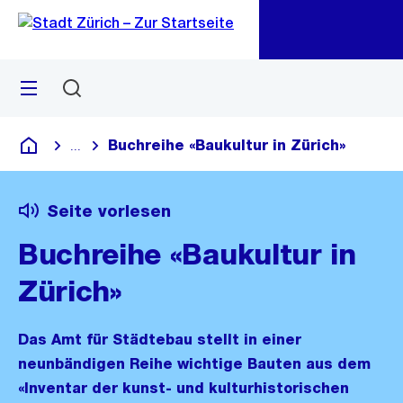
Zu
Zu
Sprunglink
Navigation
Menü
Suchen
M
öf
Buchreihe «Baukultur in Zürich»
...
Blende alle Breadcrumbs ein
Deutsch
Seite vorlesen
Buchreihe «Baukultur in
Zürich»
Das Amt für Städtebau stellt in einer
neunbändigen Reihe wichtige Bauten aus dem
«Inventar der kunst- und kulturhistorischen