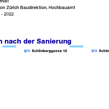
rivat
ton Zürich Baudirektion, Hochbauamt
 - 2022
n nach der Sanierung
Ö
Ö
f
f
5
2/3
Schönberggasse 15
3/3
Schö
f
f
n
n
e
e
B
B
i
i
l
l
d
d
i
i