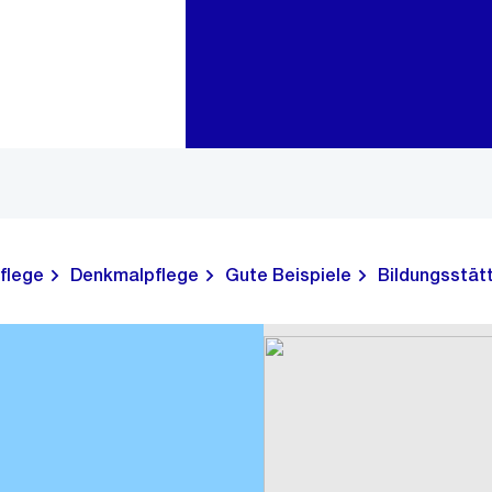
Zur Bereichsauswahl
Zum Inhalt
flege
Denkmalpflege
Gute Beispiele
Bildungsstät