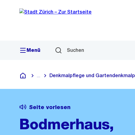
Sprunglink
Navigation
Menü
Suchen
Denkmalpflege und Gartendenkmalp
...
Blende alle Breadcrumbs ein
Deutsch
Seite vorlesen
Bodmerhaus,