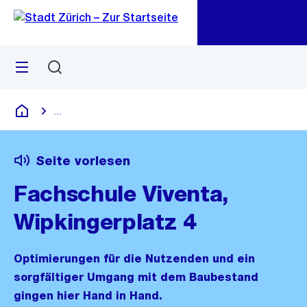
Zu
Zu
Sprunglink
Navigation
Menü
Suchen
M
öf
...
Blende alle Breadcrumbs ein
Deutsch
Seite vorlesen
Fachschule Viventa,
Wipkingerplatz 4
Optimierungen für die Nutzenden und ein
sorgfältiger Umgang mit dem Baubestand
gingen hier Hand in Hand.