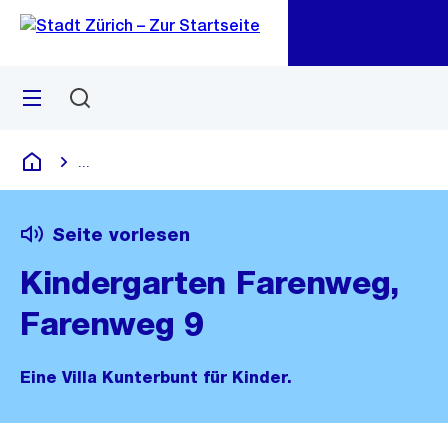
Zu
Zu
Sprunglink
Navigation
Menü
Suchen
M
öf
...
Blende alle Breadcrumbs ein
Deutsch
Seite vorlesen
Kindergarten Farenweg,
Farenweg 9
Eine Villa Kunterbunt für Kinder.