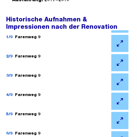
Historische Aufnahmen &
Impressionen nach der Renovation
Ö
f
1/9
Farenweg 9
f
Ö
n
f
2/9
Farenweg 9
e
f
Ö
B
n
f
3/9
Farenweg 9
i
e
f
l
Ö
B
n
d
f
4/9
Farenweg 9
i
e
i
f
l
Ö
B
n
n
d
f
5/9
Farenweg 9
i
G
e
i
f
l
Ö
r
B
n
n
d
f
6/9
Farenweg 9
o
i