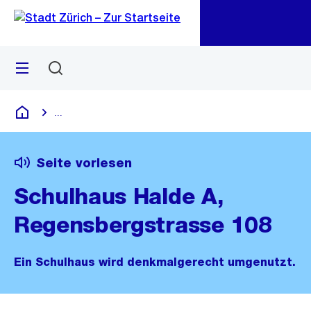
Zu
Zu
Sprunglink
Navigation
Menü
Suchen
M
öf
...
Blende alle Breadcrumbs ein
Deutsch
Seite vorlesen
Schulhaus Halde A,
Regensbergstrasse 108
Ein Schulhaus wird denkmalgerecht umgenutzt.