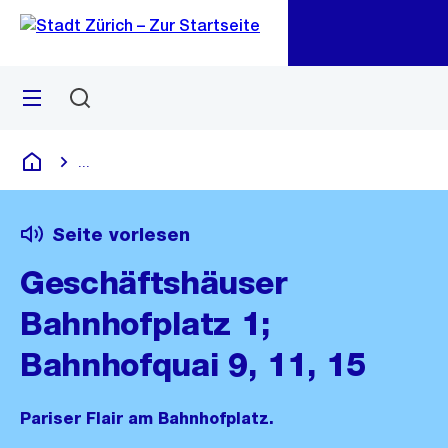
Zu
Zu
Sprunglink
Navigation
Menü
Suchen
M
öf
...
Blende alle Breadcrumbs ein
Deutsch
Seite vorlesen
Geschäftshäuser
Bahnhofplatz 1;
Bahnhofquai 9, 11, 15
Pariser Flair am Bahnhofplatz.