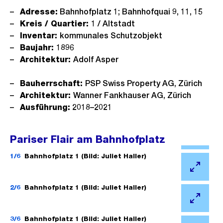
Adresse:
Bahnhofplatz 1; Bahnhofquai 9, 11, 15
Kreis / Quartier:
1 / Altstadt
Inventar:
kommunales Schutzobjekt
Baujahr:
1896
Architektur:
Adolf Asper
Bauherrschaft:
PSP Swiss Property AG, Zürich
Architektur:
Wanner Fankhauser AG, Zürich
Ausführung:
2018–2021
Pariser Flair am Bahnhofplatz
Ö
f
1/6
Bahnhofplatz 1 (Bild: Juliet Haller)
f
Ö
n
f
2/6
Bahnhofplatz 1 (Bild: Juliet Haller)
e
f
Ö
B
n
f
3/6
Bahnhofplatz 1 (Bild: Juliet Haller)
i