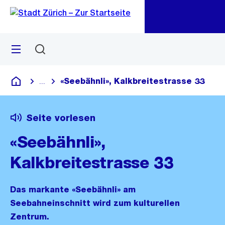
Zu
Zu
Sprunglink
Navigation
Menü
Suchen
M
öf
«Seebähnli», Kalkbreitestrasse 33
...
Blende alle Breadcrumbs ein
Deutsch
Seite vorlesen
«Seebähnli»,
Kalkbreitestrasse 33
Das markante «Seebähnli» am
Seebahneinschnitt wird zum kulturellen
Zentrum.