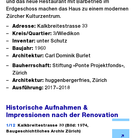
und das neue Restaurant mit Barbetrieb im
Erdgeschoss machen das Haus zu einem modernen
Zürcher Kulturzentrum.
Adresse:
Kalkbreitestrasse 33
Kreis/Quartier:
3/Wiedikon
Inventar:
unter Schutz
Baujahr:
1960
Architektur:
Carl Dominik Burlet
Bauherrschaft:
Stiftung «Ponte Projektfonds»,
Zürich
Architektur:
huggenbergerfries, Zürich
Ausführung:
2017−2018
Historische Aufnahmen &
Impressionen nach der Renovation
Ö
f
1/12
Kalkbreitestrasse 33 (Bild: 1974,
Baugeschichtliches Archiv Zürich)
f