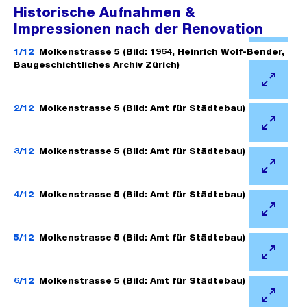
Historische Aufnahmen &
Impressionen nach der Renovation
Ö
f
1/12
Molkenstrasse 5 (Bild: 1964, Heinrich Wolf-Bender,
Baugeschichtliches Archiv Zürich)
f
n
Ö
e
f
2/12
Molkenstrasse 5 (Bild: Amt für Städtebau)
B
f
Ö
i
n
f
3/12
Molkenstrasse 5 (Bild: Amt für Städtebau)
l
e
f
Ö
d
B
n
f
4/12
Molkenstrasse 5 (Bild: Amt für Städtebau)
i
i
e
f
n
l
Ö
B
n
G
d
f
5/12
Molkenstrasse 5 (Bild: Amt für Städtebau)
i
e
r
i
f
l
Ö
B
o
n
n
d
f
6/12
Molkenstrasse 5 (Bild: Amt für Städtebau)
i
s
G
e
i
f
l
Ö