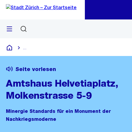
Zu
Zu
Sprunglink
Navigation
Menü
Suchen
M
öf
...
Blende alle Breadcrumbs ein
Deutsch
Seite vorlesen
Amtshaus Helvetiaplatz,
Molkenstrasse 5-9
Minergie Standards für ein Monument der
Nachkriegsmoderne